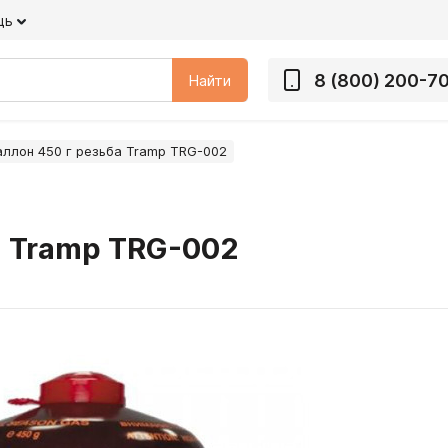
щь
8 (800) 200-7
Найти
аллон 450 г резьба Tramp TRG-002
а Tramp TRG-002