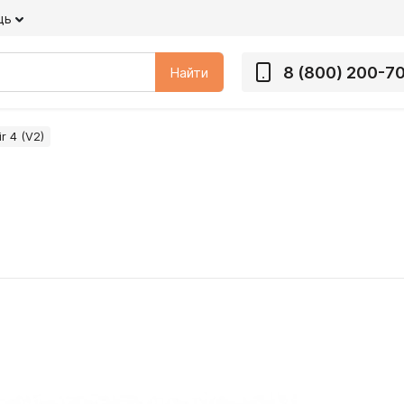
щь
8 (800) 200-7
Найти
r 4 (V2)