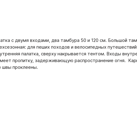
латка с двумя входами, два тамбура 50 и 120 см. Большой та
рехсезонная: для пеших походов и велосипедных путешествий
нутренняя палатка, сверху накрывается тентом. Входы внут
имеет пропитку, задерживающую распространение огня. Карк
е швы проклеены.