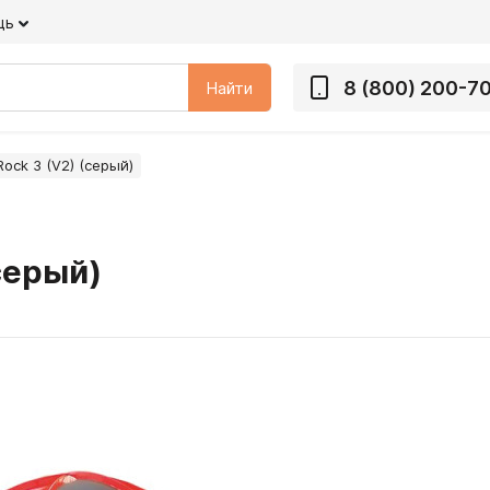
щь
8 (800) 200-7
Найти
ock 3 (V2) (серый)
серый)