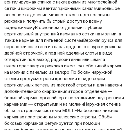
вентилируемая спинка с накладками из многослойной
сетки и широкими вентиляционными каналамиБольшое
основное отделение можно открыть до половины
рюкзака и получить быстрый доступ ко всему
содержимомуВ основном отделении глубокий
вертикальный внутренний карман из сетки на молнии, а
также карман для питьевой системыВерхняя ручка для
переноски сплетена из паракордового шнура и усилена
двойной строчкой, а под ней сделаны слоты в виде
отверстий под выход радиоантенны или шланга
гидратораНаверху рюкзака имеется небольшой карман
на молнии с панелью из велкро.По бокам наружной
стенки предусмотрены крепления в виде серии
вертикальных петель из жёсткой стропы и для навески
дополнительного снаряженияВторое отделение —
большой карман органайзер с несколькими внутренними
карманами — открытыми и на молнииНаружная стенка
обшита стропами системы MOLLEНа боковых нижних
карманах пристрочены моллевские стропы. Объём
боковых карманов регулируется при помощи
молнии.Боковые компрессионные стяжки на защёлках2