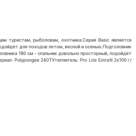
им туристам, рыболовам, охотника.Серия Basic является
подойдёт для походов летом, весной и осенью.Подголовник
оловника 180 см - спальник довольно просторный, подойдёт
иал: Polypongee 240TУтеплитель: Pro Lite Extrafil 2х100 г/