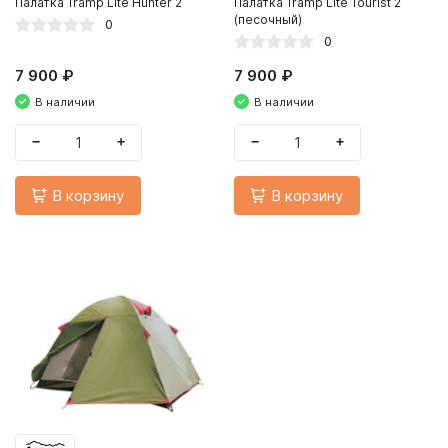
Палатка Tramp Lite Hunter 2
Палатка Tramp Lite Tourist 2
(песочный)
0
0
7 900 ₽
7 900 ₽
В наличии
В наличии
−
+
−
+
В корзину
В корзину