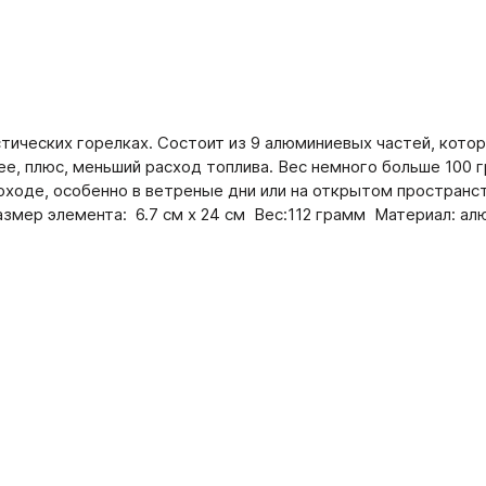
стических горелках. Состоит из 9 алюминиевых частей, кот
е, плюс, меньший расход топлива. Вес немного больше 100 г
оходе, особенно в ветреные дни или на открытом пространс
азмер элемента: 6.7 см х 24 см Вес:112 грамм Материал: ал